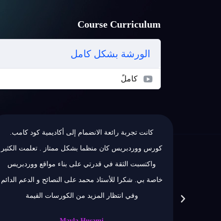
Course Curriculum
الورشة بشكل كامل
كاملً
مام إلى أكاديمية كود كامب.
تجربة جداا جميلة كانتت وتعلم
 بشكل ممتاز . تعلمت الكثير
بهالكورسس الاكثر من رائع والاج
ي على بناء مواقع ووردبريس
الكورس المهندس والاستاذ محمد نور 
مد على النصائح و الدعم الدائم
بتطورينا بي Press
د من الكورسات القيمة
منتشكر اكاديمية كود كامب على ه
وبنتظار القادم إن شاء
Mayla Hu