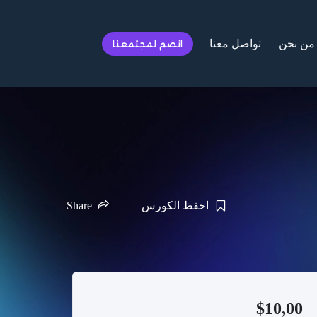
من نحن
تواصل معنا
انضم لمجتمعنا
احفظ الكورس
Share
$
10,00