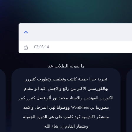
02:05:14
ما يقوله الطلاب عنا
ت وتطورت كتيررر
للامانة الكورس جدا جدا رائع و احلا اشي فيه ك
مل اكيد انو مقدم
الطالب ومساعدة الطالب من كل ناحية الاستاذ 
ألو فضل كتيرر كبير
ساعدنا وكتير فادنا من ناحية العلمية و الناحية 
Word ووصولنا لهي المرحل واكيدد
النصائح من عنده كانت ممتازة كتير كتير ودائ
ي الدورة الجميلة
يحفزنا ويرفع من همتنا منتشكر اكادمية كود
 الله
الاستاذ محمد على العمل الجيد الرائع الله 