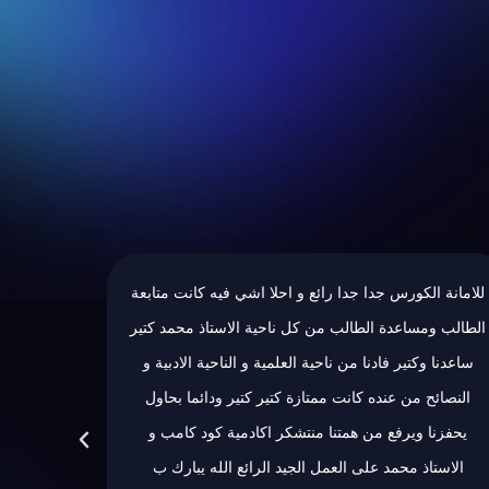
انت متابعة
كان كورس وتجربة كتيير حلوة وتعلمنا كتير اشياء والقسم
محمد كتير
العملي كان كتير كبير وكان هدف الاستاذ محمد مو بس
الادبية و
يشرحلنا كان هدفو يخلينا نتعلم ونطبق هاد الشي على
ما بحاول
ارض الواقع وكان يخلينا نشوف كيف التعامل مع العملاء
 كامب و
وكيف الشغل معهم وهاد الشي كان كتير مفيد وحلو شكر
يبارك ب
خاص للاستاذ محمد على الكورس الرائع🌸