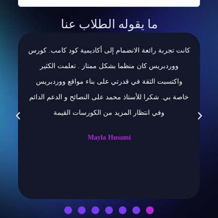
ما يقوله الطلاب عنا
ا
كانت تجربة رائعة الانضمام إلى أكاديمية كود كامب. كورس
ووردبريس كان منظما بشكل ممتاز . تعلمت الكثير
واكتسبت الثقة في قدرتي على بناء مواقع ووردبريس
ا
خاصة بي. شكرا للأستاذ محمد على النصائح و الدعم الدائم
وفي انتظار المزيد من الكورسات القيمة
Mayla Husami