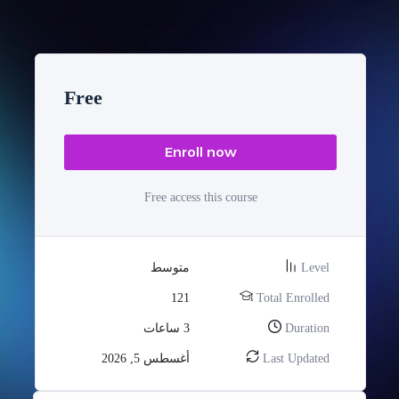
Free
Enroll now
Free access this course
Level
متوسط
121
Total Enrolled
Duration
3
ساعات
Last Updated
أغسطس 5, 2026