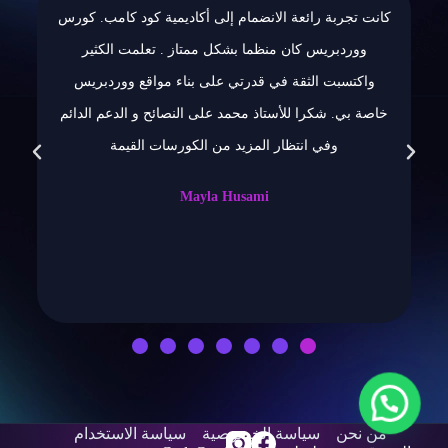
انت تجربة رائعة الانضمام إلى أكاديمية كود كامب. كورس
تجربة 
ووردبريس كان منظما بشكل ممتاز . تعلمت الكثير
بهالكور
واكتسبت الثقة في قدرتي على بناء مواقع ووردبريس
الكورس الم
خاصة بي. شكرا للأستاذ محمد على النصائح و الدعم الدائم
وفي انتظار المزيد من الكورسات القيمة
منتشكر ا
Mayla Husami
من نحن
سياسة الخصوصية
سياسة الاستخدام