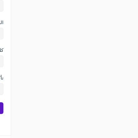
ال
كل
تأ