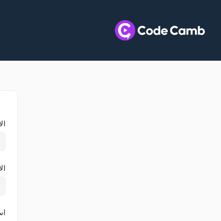
ال
ال
اس