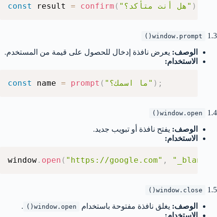
;
)
"هل أنت متأكد؟"
(
confirm
=
 result 
const
1.3
window.prompt()
الوصف:
يعرض نافذة إدخال للحصول على قيمة من المستخدم.
الاستخدام:
;
)
"ما اسمك؟"
(
prompt
=
 name 
const
1.4
window.open()
الوصف:
يفتح نافذة أو تبويب جديد.
الاستخدام:
window
.
open
(
"https://google.com"
,
"_blank"
)
1.5
window.close()
الوصف:
يغلق نافذة مفتوحة باستخدام
.
window.open()
الاستخدام: