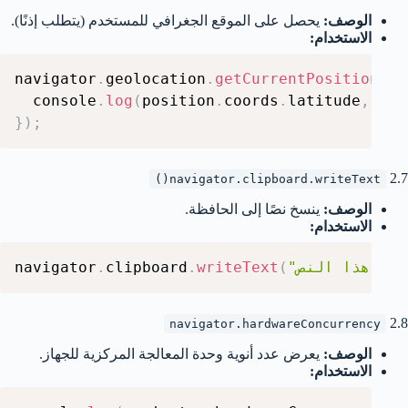
الوصف:
يحصل على الموقع الجغرافي للمستخدم (يتطلب إذنًا).
الاستخدام:
navigator
.
geolocation
.
getCurrentPosition
(
(
p
  console
.
log
(
position
.
coords
.
latitude
,
 pos
}
)
;
2.7
navigator.clipboard.writeText()
الوصف:
ينسخ نصًا إلى الحافظة.
الاستخدام:
ص"
(
writeText
.
clipboard
.
navigator
2.8
navigator.hardwareConcurrency
الوصف:
يعرض عدد أنوية وحدة المعالجة المركزية للجهاز.
الاستخدام: